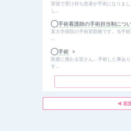
実習で受け持ち患者が手術になりまし
し…
◯
手術看護師の手術担当制につ
某大学病院の手術室勤務です。当手術室
…
◯
手術
>
医療に携わる皆さん… 手術した事あ
す…
◀ 看