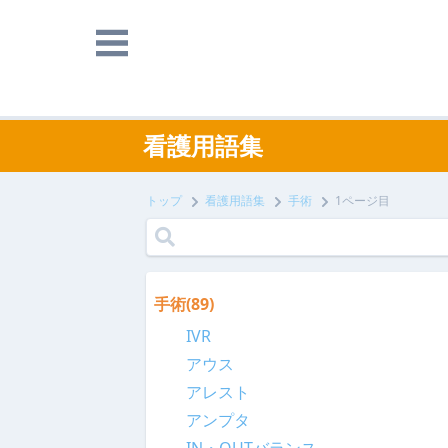
看護用語集
トップ
看護用語集
手術
1ページ目
手術
(89)
IVR
アウス
アレスト
アンプタ