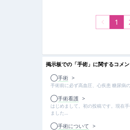
1
掲示板での「手術」に関するコメン
◯
手術
>
手術前に必ず高血圧、心疾患 糖尿病の
◯
手術看護
>
はじめまして。初の投稿です。現在手
ました…
◯
手術について
>