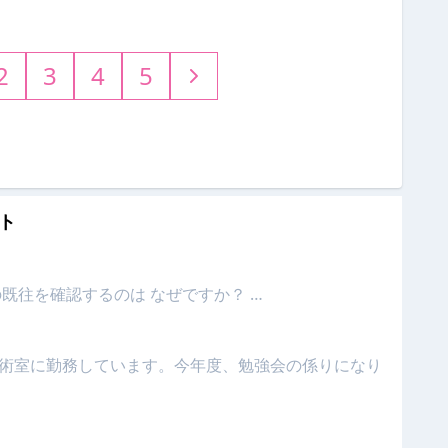
2
3
4
5
ト
既往を確認するのは なぜですか？ …
術室に勤務しています。今年度、勉強会の係りになり