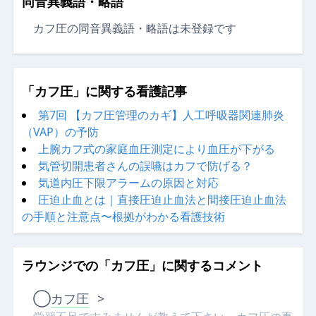
同音異義語・略語
カフ圧の同音異義語・略語は未登録です
「カフ圧」に関する看護記事
第7回 【カフ圧管理のカギ】人工呼吸器関連肺炎
（VAP）の予防
上腕カフ式の家庭血圧測定により血圧が下がる
気管切開患者さんの誤嚥はカフで防げる？
気道内圧下限アラームの原因と対応
圧迫止血とは｜直接圧迫止血法と間接圧迫止血法
の手順と注意点〜根拠がわかる看護技術
ラウンジでの「カフ圧」に関するコメント
◯
カフ圧
>