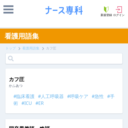
新規登録
ログイン
看護用語集
トップ
看護用語集
カフ圧
カフ圧
かふあつ
#臨床看護
#人工呼吸器
#呼吸ケア
#急性
#手
術
#ICU
#ER