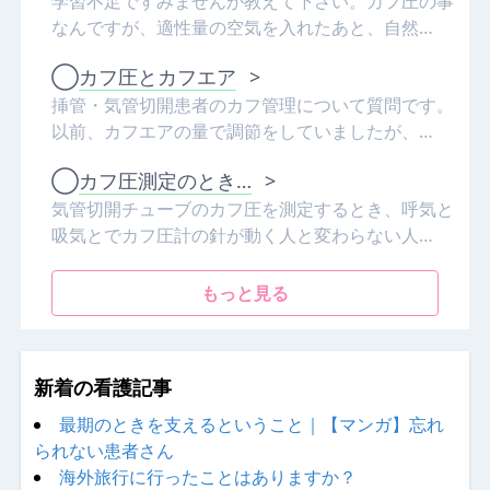
学習不足ですみませんが教えて下さい。カフ圧の事
なんですが、適性量の空気を入れたあと、自然…
◯
カフ圧とカフエア
>
挿管・気管切開患者のカフ管理について質問です。
以前、カフエアの量で調節をしていましたが、…
◯
カフ圧測定のとき…
>
気管切開チューブのカフ圧を測定するとき、呼気と
吸気とでカフ圧計の針が動く人と変わらない人…
もっと見る
新着の看護記事
最期のときを支えるということ｜【マンガ】忘れ
られない患者さん
海外旅行に行ったことはありますか？