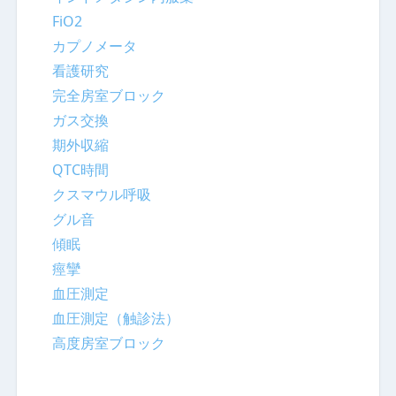
FiO2
カプノメータ
看護研究
完全房室ブロック
ガス交換
期外収縮
QTC時間
クスマウル呼吸
グル音
傾眠
痙攣
血圧測定
血圧測定（触診法）
高度房室ブロック