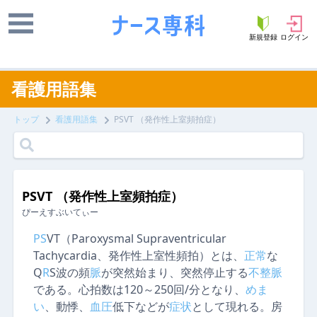
新規登録
ログイン
看護用語集
トップ
看護用語集
PSVT （発作性上室頻拍症）
PSVT （発作性上室頻拍症）
ぴーえすぶいてぃー
PS
VT（Paroxysmal Supraventricular
Tachycardia、発作性上室性頻拍）とは、
正常
な
Q
R
S波の頻
脈
が突然始まり、突然停止する
不整
脈
である。心拍数は120～250回/分となり、
めま
い
、動悸、
血圧
低下などが
症状
として現れる。房