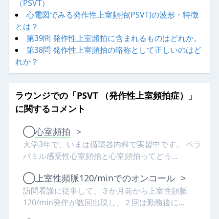
（PSVT）
心電図でみる発作性上室頻拍(PSVT)の波形・特徴
とは？
第39問 発作性上室頻拍に含まれるものはどれか。
第38問 発作性上室頻拍の略称として正しいのはど
れか？
ラウンジでの「PSVT （発作性上室頻拍症）」
に関するコメント
◯
心室頻拍
>
大学3年で、いまは循環器内科で実習中です。 ベラ
パミル感受性心室頻拍と心室頻拍ってどう…
◯
上室性頻脈120/minでのオンコール
>
訪問看護に従事して、３か月前から上室性頻脈
120/min発作が数回出現し、２回は勤務後に…