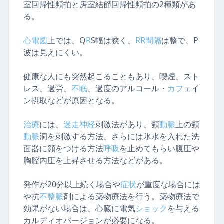
室回帰性頻拍と房室結節回帰性頻拍の2種類があ
る。
心電図
上では、Q
R
S幅は狭く、
R
R
間隔
は整で、P
波は見えにくい。
健康な人にも突然起こることもあり、喫煙、スト
レス、過労、
不眠
、過度のアルコール・
カフ
ェイ
ン摂取などが原因となる。
治療
には、
迷走神経
刺激法があり、頸
動
脈
上の頸
動
脈
洞を刺激する方法、さらには氷水を入れた洗
面器に顔をつける方法
呼吸
を止めてもらい腹圧や
胸腔内圧を上昇させる方法などがある。
発作が20分以上続く場合や
症状
が重度な場合には
や抗
不整
脈
剤による薬物療法を行う。薬物療法で
効果がない場合は、心臓に電気
ショック
を与える
カルディオバージョンが必要になる。