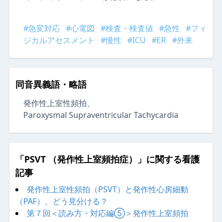
#急変対応
#心電図
#検査・検査値
#急性
#フィ
ジカルアセスメント
#慢性
#ICU
#ER
#外来
同音異義語・略語
発作性上室性頻拍
Paroxysmal Supraventricular Tachycardia
「PSVT （発作性上室頻拍症）」に関する看護
記事
発作性上室性頻拍（PSVT）と発作性心房細動
（PAF）、どう見分ける？
第７回＜読み方・対応編⑤＞発作性上室頻拍