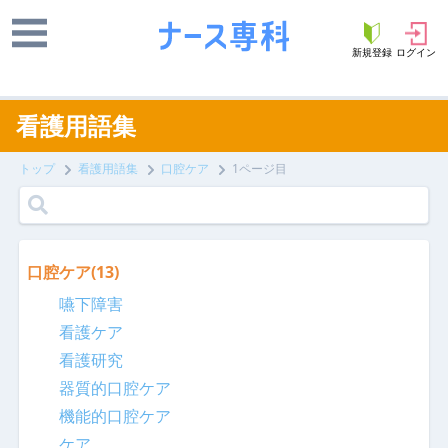
新規登録
ログイン
看護用語集
トップ
看護用語集
口腔ケア
1ページ目
口腔ケア
(13)
嚥下障害
看護ケア
看護研究
器質的口腔ケア
機能的口腔ケア
ケア