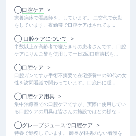
◯
口腔ケア
>
療養病床で看護師を、しています。 二交代で夜勤
をしています。夜勤帯で口腔ケアはされてま…
◯
口腔ケアについて
>
半数以上が高齢者で寝たきりの患者さんです。口腔
ケアにりんご酢を使用して一日2回口腔清拭を…
◯
口腔ケア
>
口腔ガンですが手術不摘要で在宅療養中の90代の女
性を訪問看護で関わっています。口底部に腫…
◯
口腔ケア用具
>
集中治療室での口腔ケアですが、実際に使用してい
る口腔ケアの用具は皆さんの施設ではどの様な…
◯
グレープジュースで口腔ケア
>
特養で勤務しています。 師長が根拠のない看護を