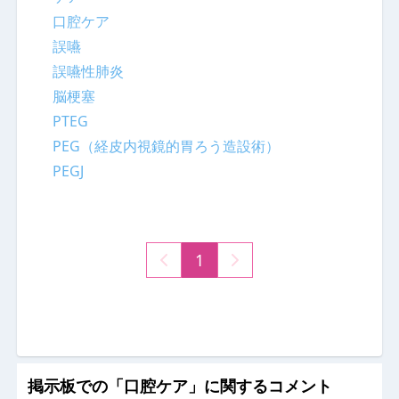
口腔ケア
誤嚥
誤嚥性肺炎
脳梗塞
PTEG
PEG（経皮内視鏡的胃ろう造設術）
PEGJ
1
掲示板での「口腔ケア」に関するコメント