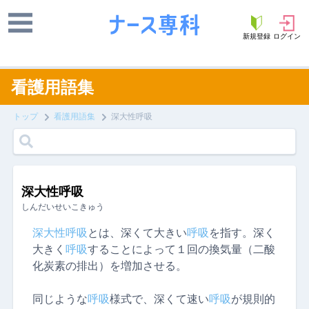
新規登録
ログイン
看護用語集
トップ
看護用語集
深大性呼吸
深大性呼吸
しんだいせいこきゅう
深大性
呼吸
とは、深くて大きい
呼吸
を指す。深く
大きく
呼吸
することによって１回の換気量（二酸
化炭素の排出）を増加させる。
同じような
呼吸
様式で、深くて速い
呼吸
が規則的