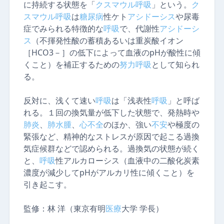
に持続する状態を「
クスマウル
呼吸
」という。
ク
スマウル
呼吸
は
糖尿病
性ケト
アシドーシス
や尿毒
症でみられる特徴的な
呼吸
で、代謝性
アシドーシ
ス
（不揮発性酸の蓄積あるいは重炭酸イオン
［HCO3－］の低下によって血液のpHが酸性に傾
くこと）を補正するための
努力
呼吸
として知られ
る。
反対に、浅くて速い
呼吸
は「浅表性
呼吸
」と呼ば
れる。１回の換気量が低下した状態で、発熱時や
肺炎
、
肺水腫
、
心不全
のほか、強い
不安
や極度の
緊張など、精神的なストレスが原因で起こる過換
気症候群などで認められる。過換気の状態が続く
と、
呼吸
性アルカローシス（血液中の二酸化炭素
濃度が減少してpHがアルカリ性に傾くこと）を
引き起こす。
監修：
林 洋（東京有明
医療
大学 学長）