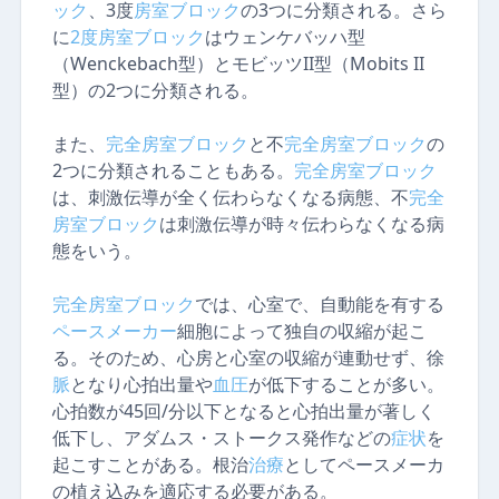
ック
、3度
房室ブロック
の3つに分類される。さら
に
2度
房室ブロック
はウェンケバッハ型
（Wenckebach型）とモビッツII型（Mobits II
型）の2つに分類される。
また、
完全
房室ブロック
と不
完全
房室ブロック
の
2つに分類されることもある。
完全
房室ブロック
は、刺激伝導が全く伝わらなくなる病態、不
完全
房室ブロック
は刺激伝導が時々伝わらなくなる病
態をいう。
完全
房室ブロック
では、心室で、自動能を有する
ペースメーカー
細胞によって独自の収縮が起こ
る。そのため、心房と心室の収縮が連動せず、徐
脈
となり心拍出量や
血圧
が低下することが多い。
心拍数が45回/分以下となると心拍出量が著しく
低下し、アダムス・ストークス発作などの
症状
を
起こすことがある。根治
治療
としてペースメーカ
の植え込みを適応する必要がある。