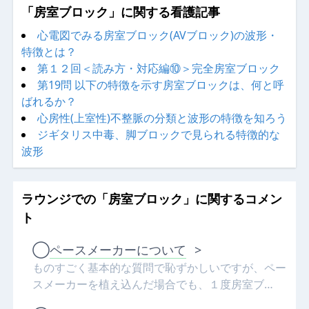
「房室ブロック」に関する看護記事
心電図でみる房室ブロック(AVブロック)の波形・
特徴とは？
第１２回＜読み方・対応編⑩＞完全房室ブロック
第19問 以下の特徴を示す房室ブロックは、何と呼
ばれるか？
心房性(上室性)不整脈の分類と波形の特徴を知ろう
ジギタリス中毒、脚ブロックで見られる特徴的な
波形
ラウンジでの「房室ブロック」に関するコメン
ト
◯
ペースメーカーについて
>
ものすごく基本的な質問で恥ずかしいですが、ペー
スメーカーを植え込んだ場合でも、１度房室ブ…