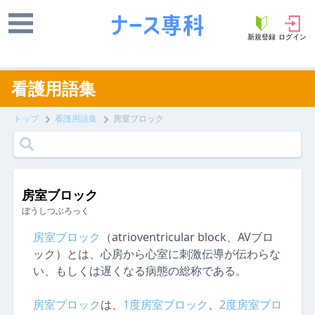
新規登録
ログイン
看護用語集
トップ
看護用語集
房室ブロック
房室ブロック
ぼうしつぶろっく
房室ブロック
（atrioventricular block、AVブロ
ック）とは、心房から心室に刺激伝導が伝わらな
い、もしくは遅くなる病態の総称である。
房室ブロック
は、
1度
房室ブロック
、
2度
房室ブロ