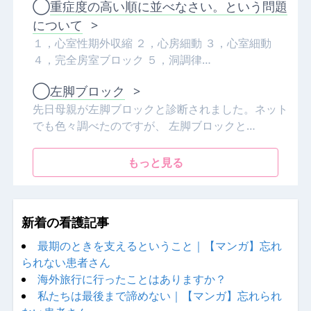
◯
重症度の高い順に並べなさい。という問題
について
>
１，心室性期外収縮 ２，心房細動 ３，心室細動
４，完全房室ブロック ５，洞調律…
◯
左脚ブロック
>
先日母親が左脚ブロックと診断されました。ネット
でも色々調べたのですが、 左脚ブロックと…
もっと見る
新着の看護記事
最期のときを支えるということ｜【マンガ】忘れ
られない患者さん
海外旅行に行ったことはありますか？
私たちは最後まで諦めない｜【マンガ】忘れられ