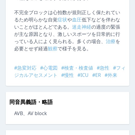
不完全ブロックは心拍数が規則正しく保たれてい
るため明らかな自覚
症状
や
血圧
低下などを伴わな
いことがほとんどである。
迷走神経
の過度の緊張
が主な原因となり、激しいスポーツを日常的に行
っている人によく見られる。多くの場合、
治療
を
必要とせず経過
観察
で様子を見る。
#急変対応
#心電図
#検査・検査値
#急性
#フィ
ジカルアセスメント
#慢性
#ICU
#ER
#外来
同音異義語・略語
AVB
AV block