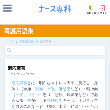
新規登録
ログイン
看護用語集
トップ
看護用語集
適応障害
適応障害
てきおうしょうがい
適応障害
とは、明白なストレス因子に反応し、身
体面（頭痛、
腹痛
、
不眠
、
倦怠感
など）・精神面
（
不安
、
抑うつ
、怒り、悲観、焦燥感など）であ
らゆる
症状
が生じる
精神疾患
の一つ。ネガティブ
な原因のみならず、結婚、出産、昇進といったポ