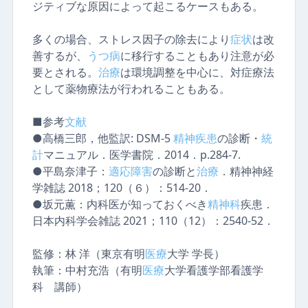
ジティブな原因によって起こるケースもある。
多くの場合、ストレス因子の除去により
症状
は改
善するが、
うつ病
に移行することもあり注意が必
要とされる。
治療
は環境調整を中心に、対症療法
として薬物療法が行われることもある。
■参考
文献
●高橋三郎，他監訳: DSM-5
精神疾患
の診断・
統
計
マニュアル．医学書院．2014．p.284-7.
●平島奈津子：
適応障害
の診断と
治療
．精神神経
学雑誌 2018；120（６）：514-20．
●坂元薫：内科医が知っておくべき
精神科
疾患．
日本内科学会雑誌 2021；110（12）：2540-52．
監修：
林 洋（東京有明
医療
大学 学長）
執筆：
中村充浩（有明
医療
大学看護学部看護学
科 講師）