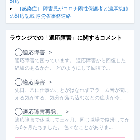
対応
［感染症］ 障害児がコロナ陽性保護者と濃厚接触
の対応記載 厚労省事務連絡
ラウンジでの「適応障害」に関するコメント
◯
適応障害
>
適応障害で困っています。 適応障害から回復した
経験のあるかた、 どのようにして回復で…
◯
適応障害
>
先日、常に仕事のことがはなれずアラーム音が聞こ
える気がする、気分が落ち込むなどの症状が今…
◯
適応障害再発。
>
適応障害で休職して三ヶ月、同じ職場で復帰してか
ら6ヶ月たちました。 色々なことがありま…