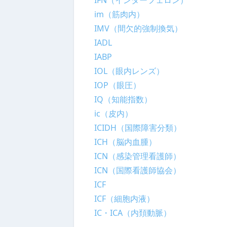
IFN（インターフェロン）
im（筋肉内）
IMV（間欠的強制換気）
IADL
IABP
IOL（眼内レンズ）
IOP（眼圧）
IQ（知能指数）
ic（皮内）
ICIDH（国際障害分類）
ICH（脳内血腫）
ICN（感染管理看護師）
ICN（国際看護師協会）
ICF
ICF（細胞内液）
IC・ICA（内頚動脈）