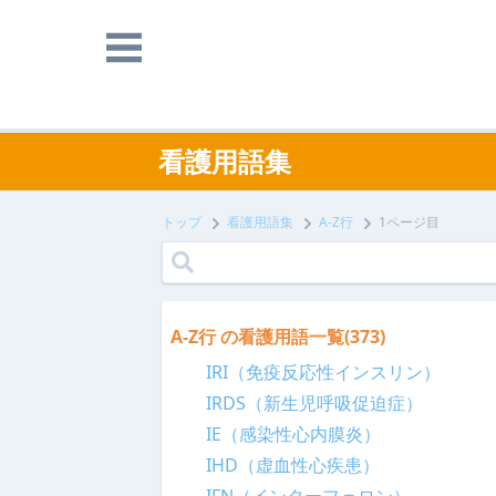
看護用語集
トップ
看護用語集
A-Z行
1ページ目
A-Z行 の看護用語一覧
(373)
IRI（免疫反応性インスリン）
IRDS（新生児呼吸促迫症）
IE（感染性心内膜炎）
IHD（虚血性心疾患）