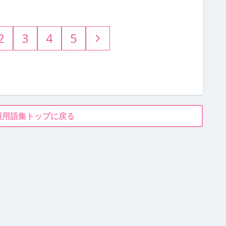
2
3
4
5
護用語集トップに戻る