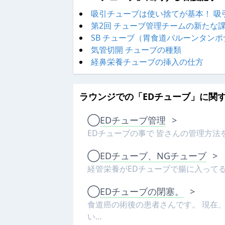
吸引チューブは使い捨てが基本！ 吸
第2回 チューブ管理チームの新たな
SB チューブ（胃食道バルーンタン
気管切開 チューブの種類
経鼻栄養チューブの挿入の仕方
ラウンジでの「EDチューブ」に関
◯
EDチューブ管理
>
EDチューブの事で 皆さんの管理方法
◯
EDチューブ、NGチューブ
>
経管栄養がEDチューブで腸に入ってる
◯
EDチューブの閉塞。
>
食道癌の術後の患者さんです。 現在
い…