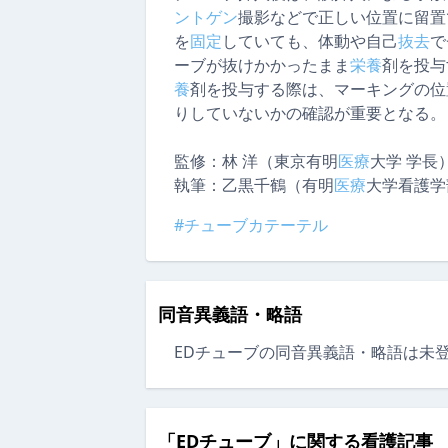
ントゲン
撮影などで正しい位置に留置
を
固定
していても、体動や自己
抜去
で
ーブが抜けかかったまま
栄養
剤を投与
養
剤を投与する際は、マーキングの位
りしていないかの確認が重要となる。
監修：
林 洋（東京有明
医療
大学 学長
執筆：
乙黒千鶴（有明
医療
大学看護学
#チューブカテーテル
同音異義語・略語
EDチューブの同音異義語・略語は未
「EDチューブ」に関する看護記事