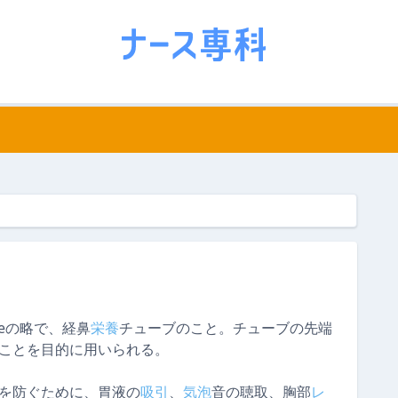
tubeの略で、経鼻
栄養
チューブのこと。チューブの先端
ことを目的に用いられる。
を防ぐために、胃液の
吸引
、
気泡
音の聴取、胸部
レ