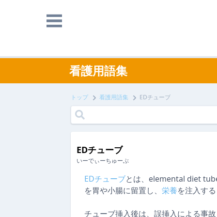
看護用語集
トップ
看護用語集
EDチューブ
EDチューブ
いーでぃーちゅーぶ
EDチューブ
とは、elemental diet 
を胃や小腸に留置し、
栄養
を注入する
チューブ挿入後は、誤挿入による事故