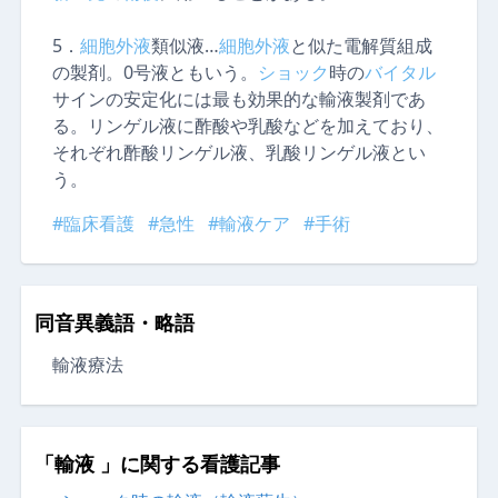
5．
細胞外液
類似液…
細胞外液
と似た電解質組成
の製剤。0号液ともいう。
ショック
時の
バイタル
サインの安定化には最も効果的な輸液製剤であ
る。リンゲル液に酢酸や乳酸などを加えており、
それぞれ酢酸リンゲル液、乳酸リンゲル液とい
う。
#臨床看護
#急性
#輸液ケア
#手術
同音異義語・略語
輸液療法
「輸液 」に関する看護記事