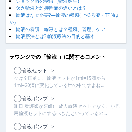
ショック時の輸液（輸液蘇生）
欠乏輸液と維持輸液の違いとは？
輸液はなぜ必要?—輸液の種類(1〜3号液・TPNほ
か）
輸液の看護｜輸液とは？種類、管理、ケア
輸液療法とは? 輸液療法の目的と基本
ラウンジでの「輸液 」に関するコメント
◯
輸液セット
>
今は全国的に、輸液セットが1ml=15滴から、
1ml=20滴に変化している世の中ですよね…
◯
輸液ポンプ
>
昨日 看護師が医師に 成人輸液セットでなく、小児
用輸液セットにするべきだといっているの…
◯
輸液ポンプ
>