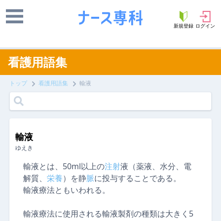
新規登録
ログイン
看護用語集
トップ
看護用語集
輸液
輸液
ゆえき
輸液とは、50ml以上の
注射
液（薬液、水分、電
解質、
栄養
）を静
脈
に投与することである。
輸液療法ともいわれる。
輸液療法に使用される輸液製剤の種類は大きく5