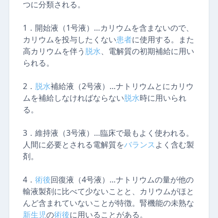
つに分類される。
1．開始液（1号液）…カリウムを含まないので、
カリウムを投与したくない
患者
に使用する。また
高カリウムを伴う
脱水
、電解質の初期補給に用い
られる。
2．
脱水
補給液（2号液）…ナトリウムとにカリウ
ムを補給しなければならない
脱水
時に用いられ
る。
3．維持液（3号液）…臨床で最もよく使われる。
人間に必要とされる電解質を
バランス
よく含む製
剤。
4．
術後
回復液（4号液）…ナトリウムの量が他の
輸液製剤に比べて少ないことと、カリウムがほと
んど含まれていないことが特徴。腎機能の未熟な
新生児
の
術後
に用いることがある。