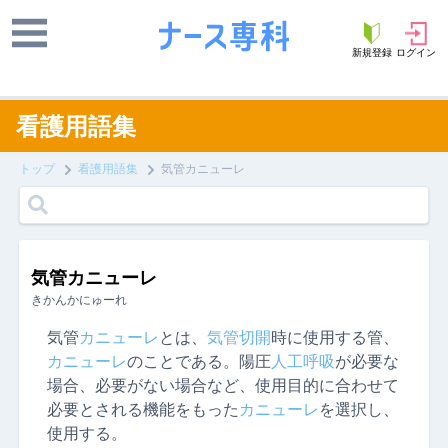
新規登録
ログイン
看護用語集
トップ
看護用語集
気管カニューレ
気管カニューレ
きかんかにゅーれ
気管
カニューレ
とは、
気管切開
時に使用する管、
カニューレ
のことである。陽圧
人工
呼吸
が必要な
場合、必要がない場合など、使用目的に合わせて
必要とされる機能をもった
カニューレ
を選択し、
使用する。