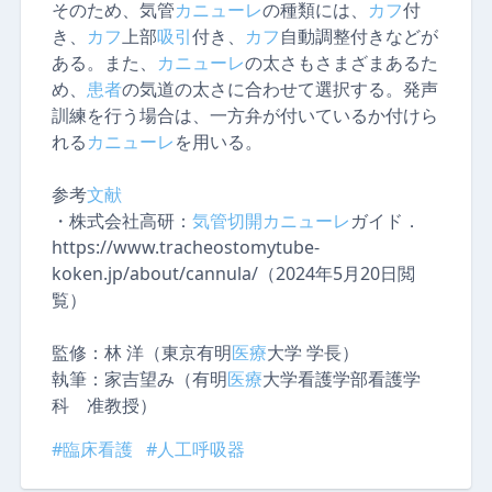
そのため、気管
カニューレ
の種類には、
カフ
付
き、
カフ
上部
吸引
付き、
カフ
自動調整付きなどが
ある。また、
カニューレ
の太さもさまざまあるた
め、
患者
の気道の太さに合わせて選択する。発声
訓練を行う場合は、一方弁が付いているか付けら
れる
カニューレ
を用いる。
参考
文献
・株式会社高研：
気管切開
カニューレ
ガイド．
https://www.tracheostomytube-
koken.jp/about/cannula/（2024年5月20日閲
覧）
監修：
林 洋（東京有明
医療
大学 学長）
執筆：
家吉望み（有明
医療
大学看護学部看護学
科 准教授）
#臨床看護
#人工呼吸器