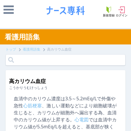
新規登録
ログイン
看護用語集
トップ
看護用語集
高カリウム血症
高カリウム血症
こうかりうむけっしょう
血清中のカリウム濃度は3.5～5.2mEq/Lで外傷や
急性
心筋梗塞
、激しい運動などにより細胞破壊が
生じると、カリウムが細胞外へ漏出する為、血清
中のカリウム値が上昇する。
心電図
では血清中カ
リウム値が5.5mEq/Lを超えると、基底部が狭く