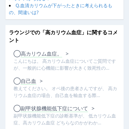
Q.血清カリウムが下がったときに考えられるも
の、間違いは?
ラウンジでの「高カリウム血症」に関するコメ
ント
◯
高カリウム血症。
>
こんにちは。 高カリウム血症についてご質問です
が、一般的に心機能に影響が大きく致死性の…
◯
自己血
>
教えてください。 オペ後の患者さんですが、 高カ
リウム血症の場合、自己血を輸血する際…
◯
副甲状腺機能低下症について
>
副甲状腺機能低下症の診断基準が、 低カリウム血
症、高カリウム血症 どちらなのかがわか…