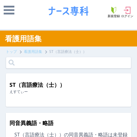
新規登録
ログイン
看護用語集
トップ
看護用語集
ST（言語療法（士））
ST（言語療法（士））
えすてぃー
同音異義語・略語
ST（言語療法（士））の同音異義語・略語は未登録