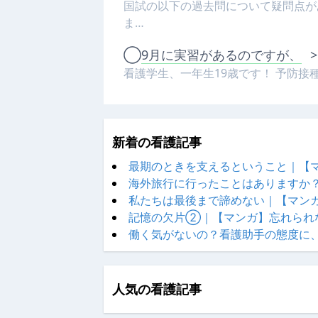
国試の以下の過去問について疑問点が
ま…
◯
9月に実習があるのですが、
>
看護学生、一年生19歳です！ 予防接
新着の看護記事
最期のときを支えるということ｜【
海外旅行に行ったことはありますか
私たちは最後まで諦めない｜【マン
記憶の欠片②｜【マンガ】忘れられ
働く気がないの？看護助手の態度に
人気の看護記事