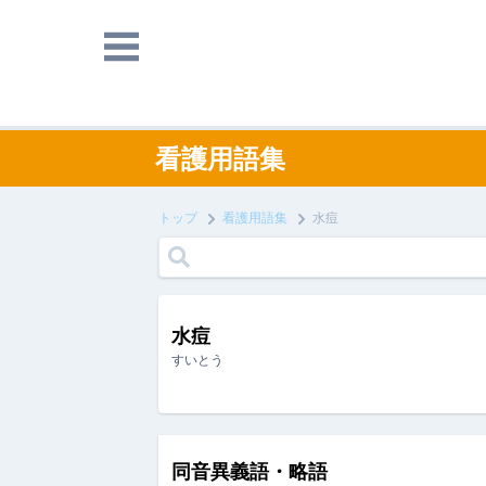
看護用語集
トップ
看護用語集
水痘
水痘
すいとう
同音異義語・略語