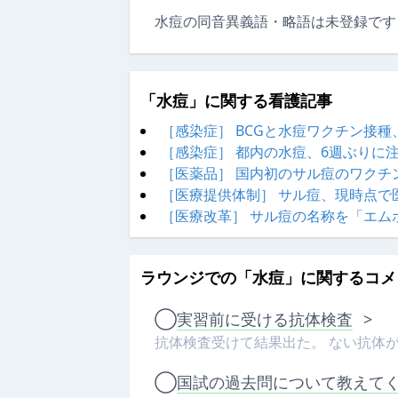
水痘の同音異義語・略語は未登録です
「水痘」に関する看護記事
［感染症］ BCGと水痘ワクチン接
［感染症］ 都内の水痘、6週ぶりに
［医薬品］ 国内初のサル痘のワクチ
［医療提供体制］ サル痘、現時点で
［医療改革］ サル痘の名称を「エム
ラウンジでの「水痘」に関するコメ
◯
実習前に受ける抗体検査
>
抗体検査受けて結果出た。 ない抗体
◯
国試の過去問について教えて