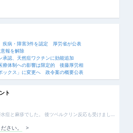
種、疾病・障害3件を認定 厚労省が公表
注意報を解除
ン承認、天然痘ワクチンに効能追加
医療体制への影響は限定的 後藤厚労相
ポックス」に変更へ 政令案の概要公表
ント
が水痘と麻疹でした。 後ツベルクリン反応も受けまし…
ください。
>