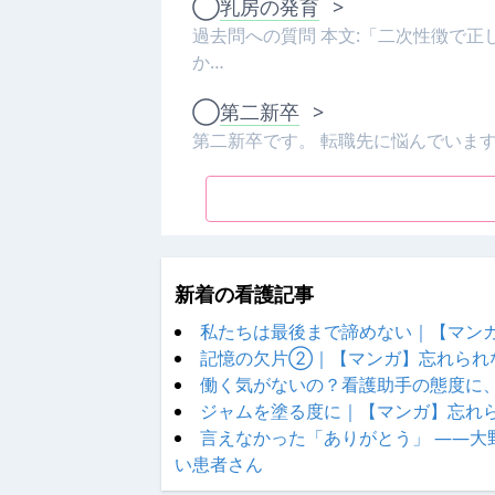
◯
乳房の発育
>
過去問への質問 本文:「二次性徴で
か…
◯
第二新卒
>
第二新卒です。 転職先に悩んでいます。
新着の看護記事
私たちは最後まで諦めない｜【マン
記憶の欠片②｜【マンガ】忘れられ
働く気がないの？看護助手の態度に
ジャムを塗る度に｜【マンガ】忘れ
言えなかった「ありがとう」 ——
い患者さん