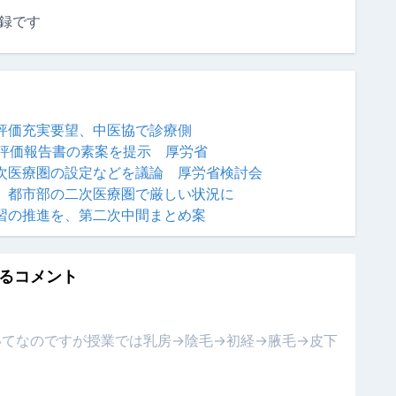
録です
評価充実要望、中医協で診療側
終評価報告書の素案を提示 厚労省
次医療圏の設定などを議論 厚労省検討会
、都市部の二次医療圏で厳しい状況に
習の推進を、第二次中間まとめ案
るコメント
いてなのですが授業では乳房→陰毛→初経→腋毛→皮下