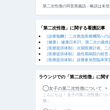
第二次性徴の同音異義語・略語は未登
「第二次性徴」に関する看護記事
［診療報酬］ 二次救急医療機関への
［健康］ 健康日本21、第二次の最
［医療提供体制］ 次期医療計画、二
［医療提供体制］ 急性期病院の経営
［医療提供体制］ 診療参加型臨床実
ラウンジでの「第二次性徴」に関す
◯
女子の第二次性徴について
>
こんにちは！ 女子の第二次性徴につ
脂…