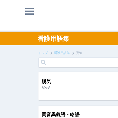
看護用語集
トップ
看護用語集
脱気
脱気
だっき
同音異義語・略語