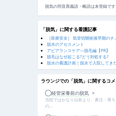
脱気の同音異義語・略語は未登録です
「脱気」に関する看護記事
［医療安全］ 気管切開術後早期のチ
脱水のアセスメント
アピアランスケア―脱毛編【PR】
脱毛はなぜ起こる?どう対処する?
脱水の看護計画｜脱水で入院してき
ラウンジでの「脱気」に関するコメ
◯
経管栄養前の脱気
>
当院ではかなり以前より、鼻注・胃ろ
の…