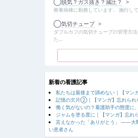
◯
脱気？ガス抜き？減圧？
>
療養病棟に勤務しています。 施行し
◯
気切チューブ
>
ダブルカフの気切チューブの管理方法
た…
新着の看護記事
私たちは最後まで諦めない｜【マン
記憶の欠片②｜【マンガ】忘れられ
働く気がないの？看護助手の態度に
ジャムを塗る度に｜【マンガ】忘れ
言えなかった「ありがとう」 ——
い患者さん