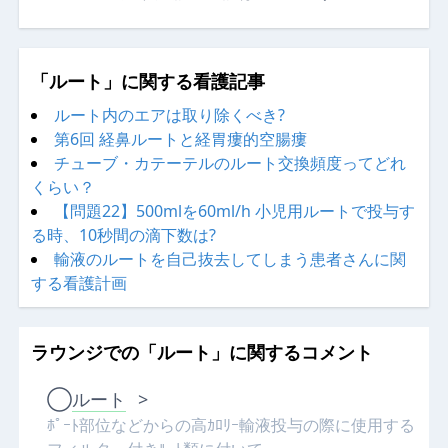
「ルート」に関する看護記事
ルート内のエアは取り除くべき?
第6回 経鼻ルートと経胃瘻的空腸瘻
チューブ・カテーテルのルート交換頻度ってどれ
くらい？
【問題22】500mlを60ml/h 小児用ルートで投与す
る時、10秒間の滴下数は?
輸液のルートを自己抜去してしまう患者さんに関
する看護計画
ラウンジでの「ルート」に関するコメント
◯
ルート
>
ﾎﾟｰﾄ部位などからの高ｶﾛﾘｰ輸液投与の際に使用する