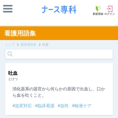
新規登録
ログイン
看護用語集
トップ
看護用語集
吐血
吐血
とけつ
消化器系の器官から何らかの原因で出血し、口か
ら血を吐くこと。
#急変対応
#臨床看護
#急性
#輸液ケア