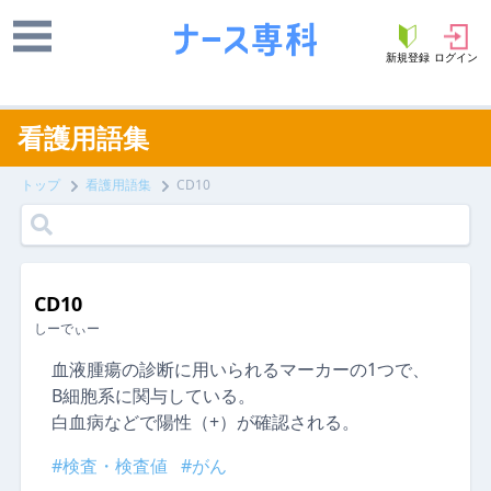
新規登録
ログイン
看護用語集
トップ
看護用語集
CD10
CD10
しーでぃー
血液腫瘍の診断に用いられるマーカーの1つで、
B細胞系に関与している。
白血病などで陽性（+）が確認される。
#検査・検査値
#がん