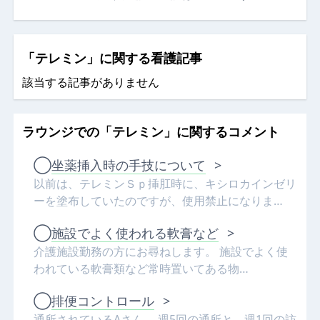
「テレミン」に関する看護記事
該当する記事がありません
ラウンジでの「テレミン」に関するコメント
◯
坐薬挿入時の手技について
>
以前は、テレミンＳｐ挿肛時に、キシロカインゼリ
ーを塗布していたのですが、使用禁止になりま…
◯
施設でよく使われる軟膏など
>
介護施設勤務の方にお尋ねします。 施設でよく使
われている軟膏類など常時置いてある物…
◯
排便コントロール
>
通所されているAさん。 週5回の通所と、週1回の訪