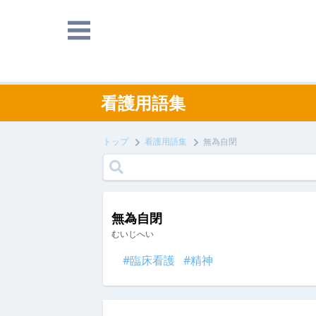
看護用語集
トップ
看護用語集
無為自閉
無為自閉
むいじへい
#臨床看護
#精神