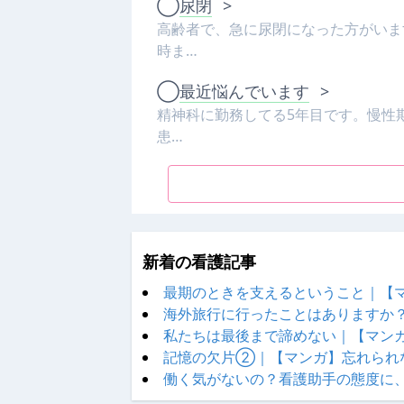
◯
尿閉
>
高齢者で、急に尿閉になった方がいま
時ま…
◯
最近悩んでいます
>
精神科に勤務してる5年目です。慢性
患…
新着の看護記事
最期のときを支えるということ｜【
海外旅行に行ったことはありますか
私たちは最後まで諦めない｜【マン
記憶の欠片②｜【マンガ】忘れられ
働く気がないの？看護助手の態度に