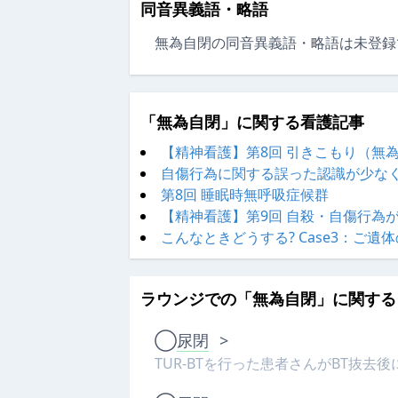
同音異義語・略語
無為自閉の同音異義語・略語は未登録
「無為自閉」に関する看護記事
【精神看護】第8回 引きこもり（無
自傷行為に関する誤った認識が少なく
第8回 睡眠時無呼吸症候群
【精神看護】第9回 自殺・自傷行為
こんなときどうする? Case3：ご遺
ラウンジでの「無為自閉」に関する
◯
尿閉
>
TUR-BTを行った患者さんがBT抜